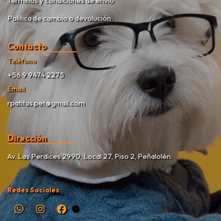
Terminos y condiciónes de envío
Política de cambio o devolución
Contacto
Teléfono
+56 9 9474 2275
Email
rpatitas.pet@gmail.com
Dirección
Av. Las Perdices 2990, Local 27, Piso 2, Peñalolén.
Redes Sociales