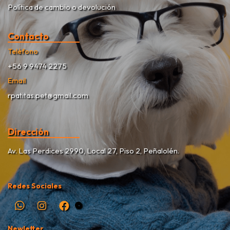
Política de cambio o devolución
Contacto
Teléfono
+56 9 9474 2275
Email
rpatitas.pet@gmail.com
Dirección
Av. Las Perdices 2990, Local 27, Piso 2, Peñalolén.
Redes Sociales
Newletter