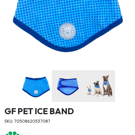
GF PET ICE BAND
SKU: 70508620537087