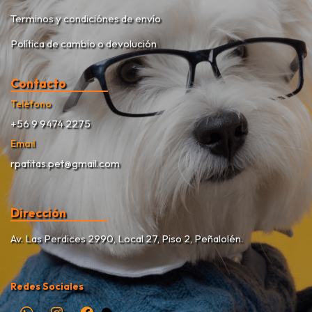
Terminos y condiciónes de envío
Política de cambio o devolución
Contacto
Teléfono
+56 9 9474 2275
Email
rpatitas.pet@gmail.com
Dirección
Av. Las Perdices 2990, Local 27, Piso 2, Peñalolén.
Redes Sociales