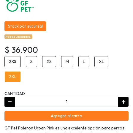
Stock por sucursal
Pocas Unidades.
$ 36.900
2XS
S
XS
M
L
XL
2XL
CANTIDAD
Agregar al carro
GF Pet Poleron Urban Pink es una excelente opción para perros