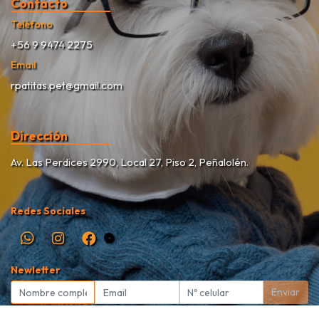
Contacto
Teléfono
+56 9 9474 2275
Email
rpatitas.pet@gmail.com
Dirección
Av. Las Perdices 2990, Local 27, Piso 2, Peñalolén.
Redes Sociales
Newletter
Enviar