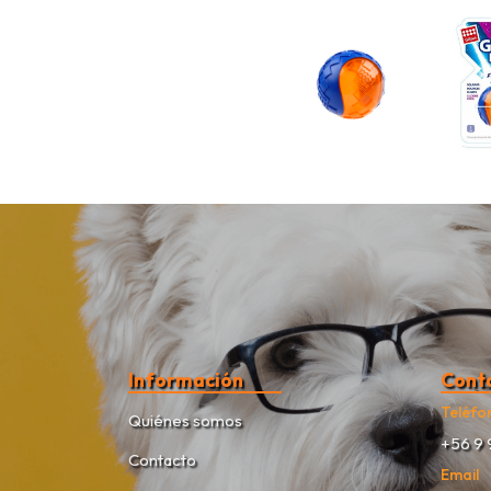
Información
Cont
Teléfo
Quiénes somos
+56 9 
Contacto
Email