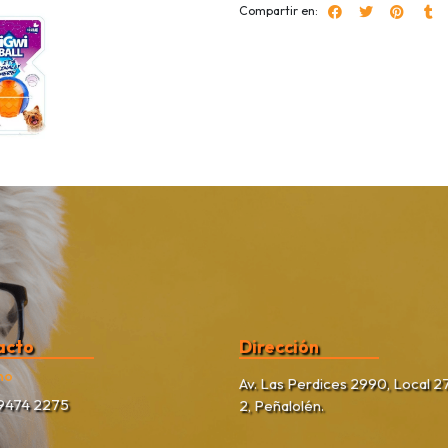
Compartir en:
acto
Dirección
no
Av. Las Perdices 2990, Local 27
9474 2275
2, Peñalolén.