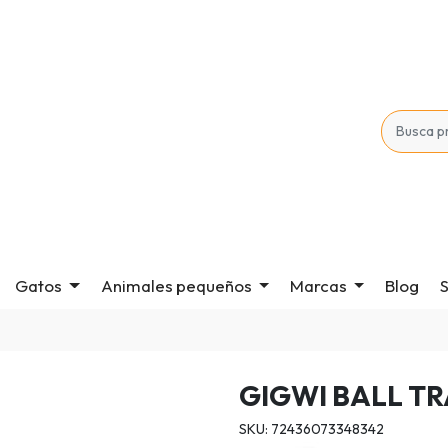
Gatos
Animales pequeños
Marcas
Blog
S
GIGWI BALL T
SKU: 72436073348342