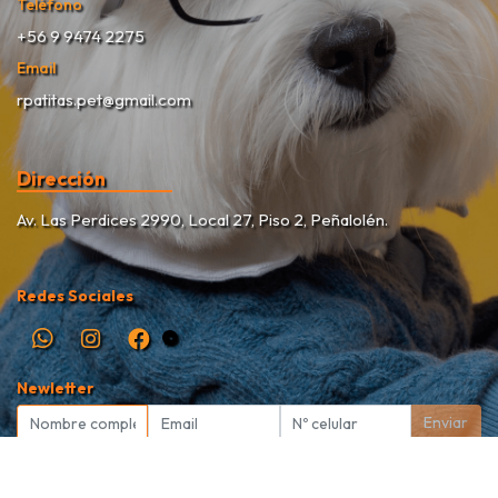
Teléfono
+56 9 9474 2275
Email
rpatitas.pet@gmail.com
Dirección
Av. Las Perdices 2990, Local 27, Piso 2, Peñalolén.
Redes Sociales
Newletter
Enviar