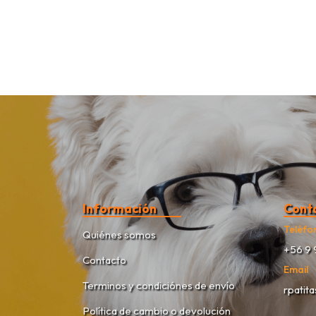
Información
Cont
Teléfo
Quiénes somos
+56 9 
Contacto
Email
Terminos y condiciónes de envío
rpatit
Política de cambio o devolución