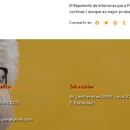
El Repelente de Interiores para 
cortinas ( aunque es mejor prob
Compartir en:
acto
Dirección
no
Av. Las Perdices 2990, Local 27
9474 2275
2, Peñalolén.
as.pet@gmail.com