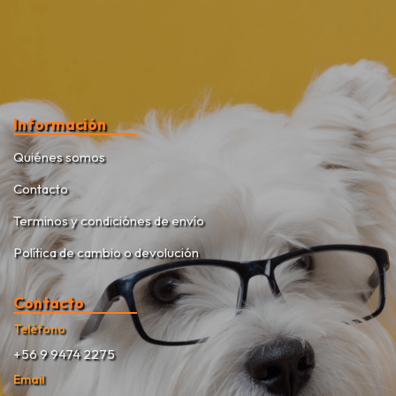
Información
Quiénes somos
Contacto
Terminos y condiciónes de envío
Política de cambio o devolución
Contacto
Teléfono
+56 9 9474 2275
Email