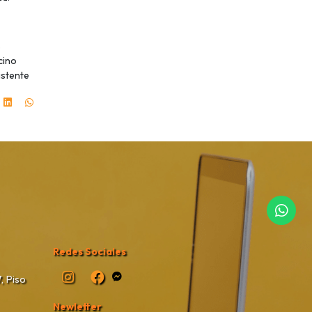
s
cino
istente
Redes Sociales
, Piso
Newletter