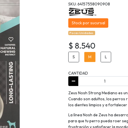
SKU: 64157558090908
Stock por sucursal
Pocas Unidades.
$ 8.540
S
M
L
CANTIDAD
Zeus Nosh Strong Mediano es un 
Cuando son adultos, los perros 
los dientes limpios y a fortalecer
La línea Nosh de Zeus ha desarro
para que tu perro pueda roer según
frustración y satisfacer la mordi