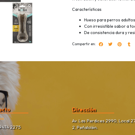
Características
Hueso para perros adulto
Con irresistible sabor a to
De consistencia dura y res
Compartir en:
acto
Dirección
no
Av. Las Perdices 2990, Local 27
9474 2275
2, Peñalolén.