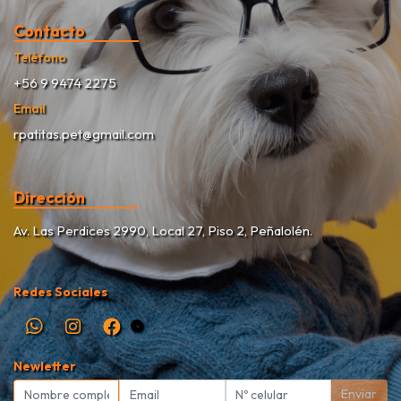
Contacto
Teléfono
+56 9 9474 2275
Email
rpatitas.pet@gmail.com
Dirección
Av. Las Perdices 2990, Local 27, Piso 2, Peñalolén.
Redes Sociales
Newletter
Enviar