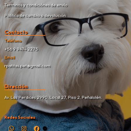
Terminos y condiciónes de envío
Política de cambio o devolución
Contacto
Teléfono
+56 9 9474 2275
Email
rpatitas.pet@gmail.com
Dirección
Av. Las Perdices 2990, Local 27, Piso 2, Peñalolén.
Redes Sociales