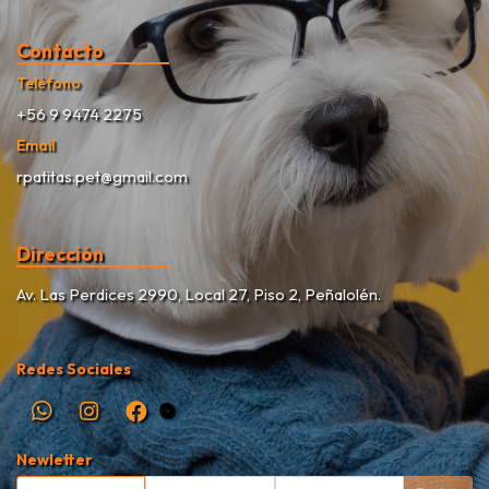
Contacto
Teléfono
+56 9 9474 2275
Email
rpatitas.pet@gmail.com
Dirección
Av. Las Perdices 2990, Local 27, Piso 2, Peñalolén.
Redes Sociales
Newletter