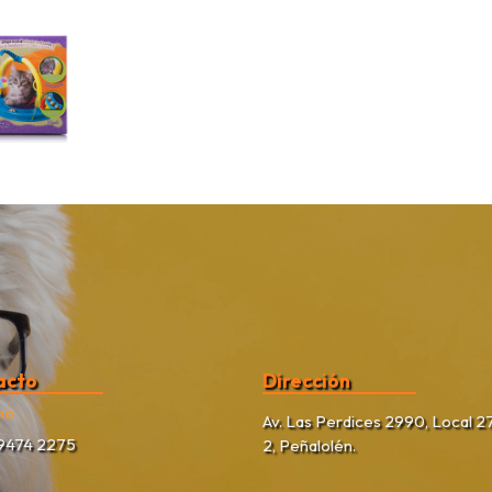
acto
Dirección
no
Av. Las Perdices 2990, Local 27
9474 2275
2, Peñalolén.