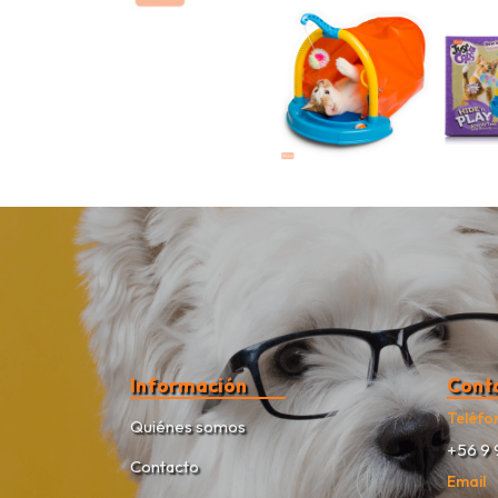
Información
Cont
Teléfo
Quiénes somos
+56 9 
Contacto
Email