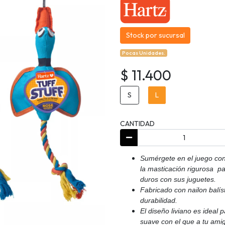
Stock por sucursal
Pocas Unidades.
$ 11.400
S
L
CANTIDAD
Sumérgete en el juego con
la masticación rigurosa p
duros con sus juguetes.
Fabricado con nailon balís
durabilidad.
El diseño liviano es ideal 
suave con el que a tu amig