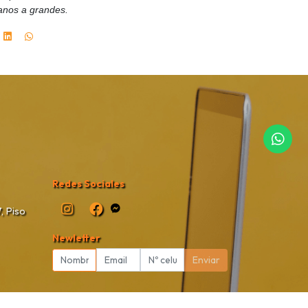
anos a grandes.
Redes Sociales
, Piso
Newletter
Enviar