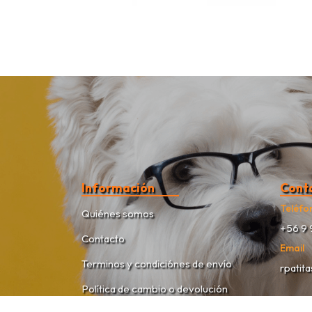
Información
Cont
Teléfo
Quiénes somos
+56 9 
Contacto
Email
Terminos y condiciónes de envío
rpatit
Política de cambio o devolución