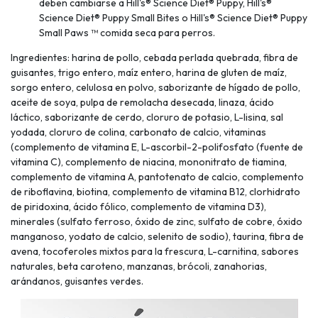
deben cambiarse a Hill's® Science Diet® Puppy, Hill's®
Science Diet® Puppy Small Bites o Hill's® Science Diet® Puppy
Small Paws ™ comida seca para perros.
Ingredientes: harina de pollo, cebada perlada quebrada, fibra de
guisantes, trigo entero, maíz entero, harina de gluten de maíz,
sorgo entero, celulosa en polvo, saborizante de hígado de pollo,
aceite de soya, pulpa de remolacha desecada, linaza, ácido
láctico, saborizante de cerdo, cloruro de potasio, L-lisina, sal
yodada, cloruro de colina, carbonato de calcio, vitaminas
(complemento de vitamina E, L-ascorbil-2-polifosfato (fuente de
vitamina C), complemento de niacina, mononitrato de tiamina,
complemento de vitamina A, pantotenato de calcio, complemento
de riboflavina, biotina, complemento de vitamina B12, clorhidrato
de piridoxina, ácido fólico, complemento de vitamina D3),
minerales (sulfato ferroso, óxido de zinc, sulfato de cobre, óxido
manganoso, yodato de calcio, selenito de sodio), taurina, fibra de
avena, tocoferoles mixtos para la frescura, L-carnitina, sabores
naturales, beta caroteno, manzanas, brócoli, zanahorias,
arándanos, guisantes verdes.