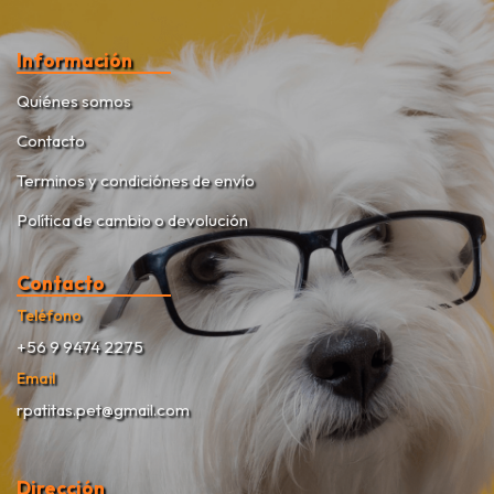
Información
Quiénes somos
Contacto
Terminos y condiciónes de envío
Política de cambio o devolución
Contacto
Teléfono
+56 9 9474 2275
Email
rpatitas.pet@gmail.com
Dirección