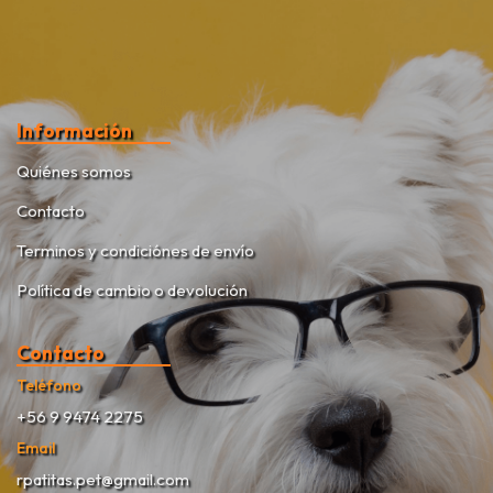
Información
Quiénes somos
Contacto
Terminos y condiciónes de envío
Política de cambio o devolución
Contacto
Teléfono
+56 9 9474 2275
Email
rpatitas.pet@gmail.com