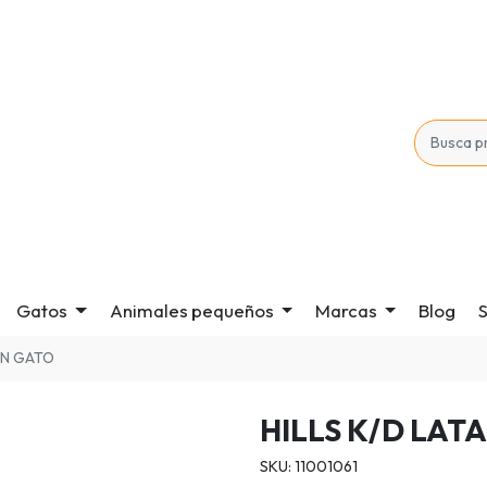
Gatos
Animales pequeños
Marcas
Blog
S
ÓN GATO
HILLS K/D LAT
SKU: 11001061