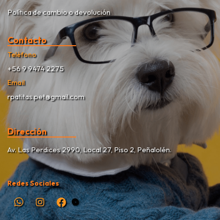
Política de cambio o devolución
Contacto
Teléfono
+56 9 9474 2275
Email
rpatitas.pet@gmail.com
Dirección
Av. Las Perdices 2990, Local 27, Piso 2, Peñalolén.
Redes Sociales