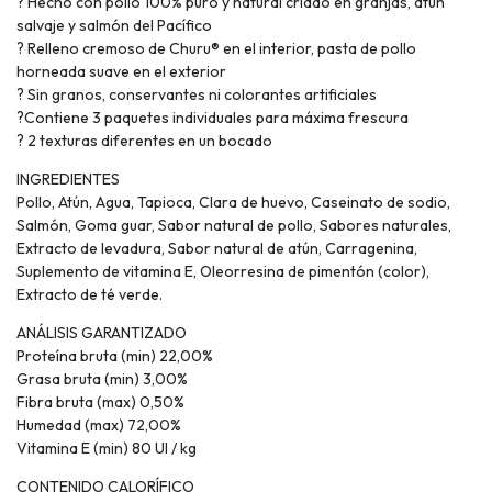
? Hecho con pollo 100% puro y natural criado en granjas, atún
salvaje y salmón del Pacífico
? Relleno cremoso de Churu® en el interior, pasta de pollo
horneada suave en el exterior
? Sin granos, conservantes ni colorantes artificiales
?Contiene 3 paquetes individuales para máxima frescura
? 2 texturas diferentes en un bocado
INGREDIENTES
Pollo, Atún, Agua, Tapioca, Clara de huevo, Caseinato de sodio,
Salmón, Goma guar, Sabor natural de pollo, Sabores naturales,
Extracto de levadura, Sabor natural de atún, Carragenina,
Suplemento de vitamina E, Oleorresina de pimentón (color),
Extracto de té verde.
ANÁLISIS GARANTIZADO
Proteína bruta (min) 22,00%
Grasa bruta (min) 3,00%
Fibra bruta (max) 0,50%
Humedad (max) 72,00%
Vitamina E (min) 80 UI / kg
CONTENIDO CALORÍFICO