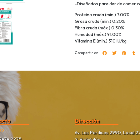
-Diseñados para dar de comer c
Proteína cruda (mín.) 7.00%
Grasa cruda (mín.) 0.20%
Fibra cruda (máx.) 0.30%
Humedad (máx.) 91.00%
Vitamina E (mín.) 310 IU/kg
Compartir en:
acto
Dirección
no
Av. Las Perdices 2990, Local 27
9474 2275
2, Peñalolén.