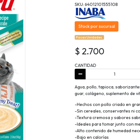
SKU: 64012101555108
Stock por sucursal
Pocas Unidades.
$ 2.700
CANTIDAD
Agua, pollo, tapioca, saborizant
guar, colágeno, suplemento de vit
-Hechos con pollo criado en gra
-Sin cereales, conservantes ni co
-Textura cremosa y sabores sab
-Ideales para tomar junto con 
-Alto contenido de humedad neces
-Bajo en calorías