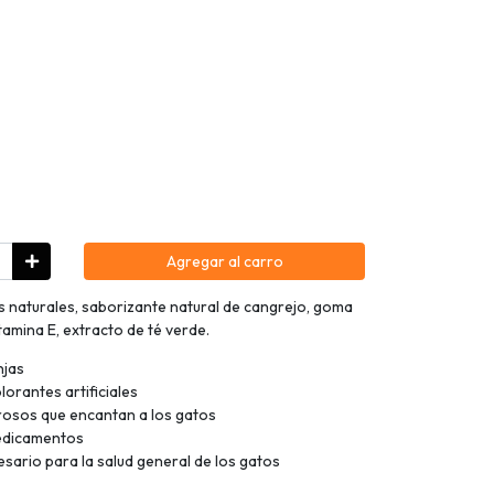
Agregar al carro
es naturales, saborizante natural de cangrejo, goma
amina E, extracto de té verde.
njas
lorantes artificiales
rosos que encantan a los gatos
medicamentos
ario para la salud general de los gatos