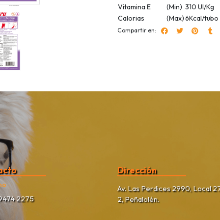
Vitamina E
(Min)
310 UI/Kg
Calorias
(Max)
6Kcal/tubo
Compartir en:
acto
Dirección
no
Av. Las Perdices 2990, Local 27
9474 2275
2, Peñalolén.