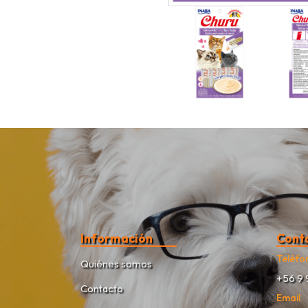
Información
Cont
Teléfo
Quiénes somos
+56 9 
Contacto
Email