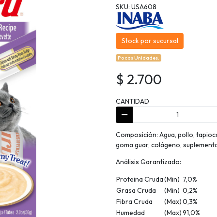
SKU: USA608
Stock por sucursal
Pocas Unidades.
$ 2.700
CANTIDAD
Composición: Agua, pollo, tapioc
goma guar, colágeno, suplemento 
Análisis Garantizado:
Proteina Cruda
(Min)
7,0%
Grasa Cruda
(Min)
0,2%
Fibra Cruda
(Max)
0,3%
Humedad
(Max)
91,0%