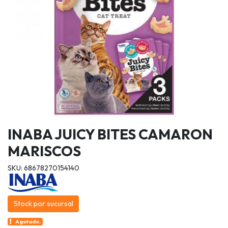
INABA JUICY BITES CAMARON
MARISCOS
SKU: 68678270154140
Stock por sucursal
Agotado.