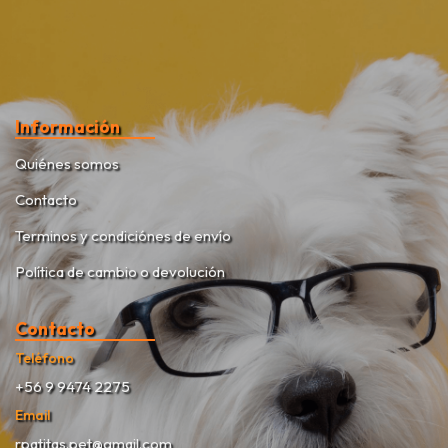
Información
Quiénes somos
Contacto
Terminos y condiciónes de envío
Política de cambio o devolución
Contacto
Teléfono
+56 9 9474 2275
Email
rpatitas.pet@gmail.com