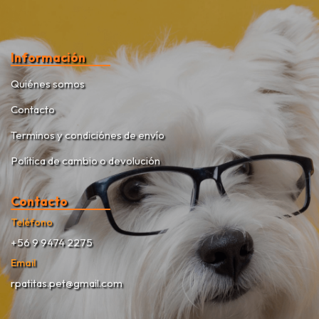
Información
Quiénes somos
Contacto
Terminos y condiciónes de envío
Política de cambio o devolución
Contacto
Teléfono
+56 9 9474 2275
Email
rpatitas.pet@gmail.com