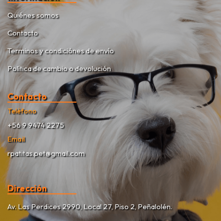
Quiénes somos
Contacto
Terminos y condiciónes de envío
Política de cambio o devolución
Contacto
Teléfono
+56 9 9474 2275
Email
rpatitas.pet@gmail.com
Dirección
Av. Las Perdices 2990, Local 27, Piso 2, Peñalolén.