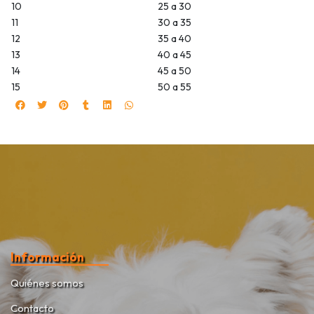
10
25 a 30
11
30 a 35
12
35 a 40
13
40 a 45
14
45 a 50
15
50 a 55
Información
Quiénes somos
Contacto