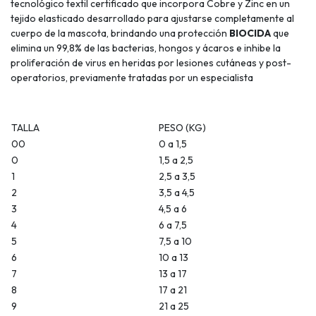
tecnológico textil certificado que incorpora Cobre y Zinc en un
tejido elasticado desarrollado para ajustarse completamente al
cuerpo de la mascota, brindando una protección
BIOCIDA
que
elimina un 99,8% de las bacterias, hongos y ácaros e inhibe la
proliferación de virus en heridas por lesiones cutáneas y post-
operatorios, previamente tratadas por un especialista
TALLA
PESO (KG)
00
0 a 1,5
0
1,5 a 2,5
1
2,5 a 3,5
2
3,5 a 4,5
3
4,5 a 6
4
6 a 7,5
5
7,5 a 10
6
10 a 13
7
13 a 17
8
17 a 21
9
21 a 25