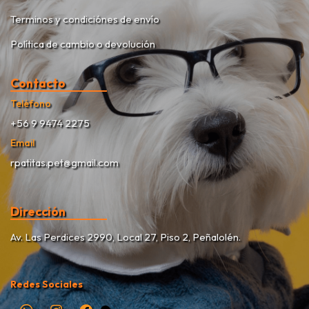
Terminos y condiciónes de envío
Política de cambio o devolución
Contacto
Teléfono
+56 9 9474 2275
Email
rpatitas.pet@gmail.com
Dirección
Av. Las Perdices 2990, Local 27, Piso 2, Peñalolén.
Redes Sociales