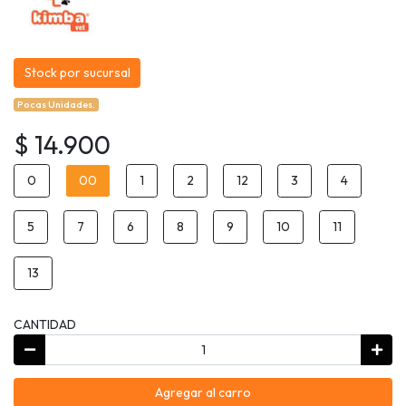
Stock por sucursal
Pocas Unidades.
$ 14.900
0
00
1
2
12
3
4
5
7
6
8
9
10
11
13
CANTIDAD
Agregar al carro