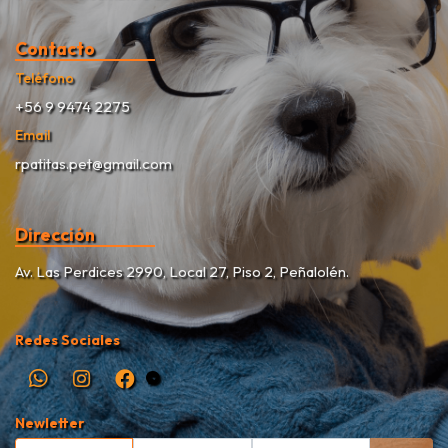
Contacto
Teléfono
+56 9 9474 2275
Email
rpatitas.pet@gmail.com
Dirección
Av. Las Perdices 2990, Local 27, Piso 2, Peñalolén.
Redes Sociales
Newletter