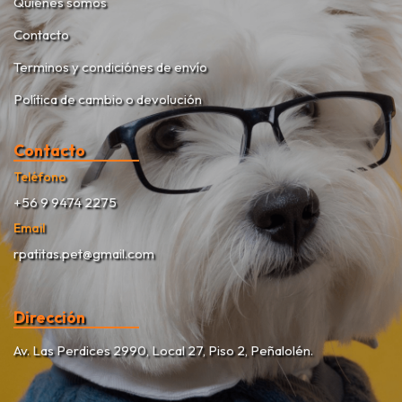
Quiénes somos
Contacto
Terminos y condiciónes de envío
Política de cambio o devolución
Contacto
Teléfono
+56 9 9474 2275
Email
rpatitas.pet@gmail.com
Dirección
Av. Las Perdices 2990, Local 27, Piso 2, Peñalolén.