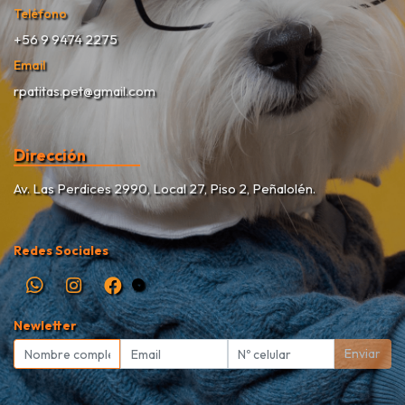
Teléfono
+56 9 9474 2275
Email
rpatitas.pet@gmail.com
Dirección
Av. Las Perdices 2990, Local 27, Piso 2, Peñalolén.
Redes Sociales
Newletter
Enviar