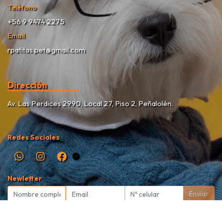
Teléfono
+56 9 9474 2275
Email
rpatitas.pet@gmail.com
Dirección
Av. Las Perdices 2990, Local 27, Piso 2, Peñalolén.
Redes Sociales
Newletter
Enviar