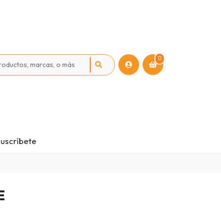
0
uscríbete
E