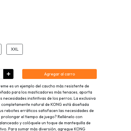
XXL
Agregar al carro
reme es un ejemplo del caucho más resistente de
eñado para los masticadores más tenaces, aporta
as necesidades instintivas de los perros. La exclusiva
o completamente natural de KONG está diseñada
us rebotes erráticos satisfacen las necesidades de
e prolongar el tiempo de juego? Rellénelo con
alanceado y colóquele un toque de mantequilla de
tivo. Para sumar más diversión, agregue KONG