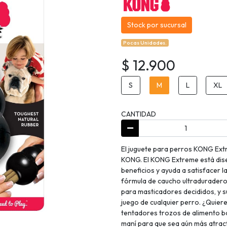
Stock por sucursal
Pocas Unidades.
$ 12.900
S
M
L
XL
CANTIDAD
El juguete para perros KONG Ext
KONG. El KONG Extreme está dis
beneficios y ayuda a satisfacer l
fórmula de caucho ultradurader
para masticadores decididos, y s
juego de cualquier perro. ¿Quier
tentadores trozos de alimento b
maní para que sea aún más atrac