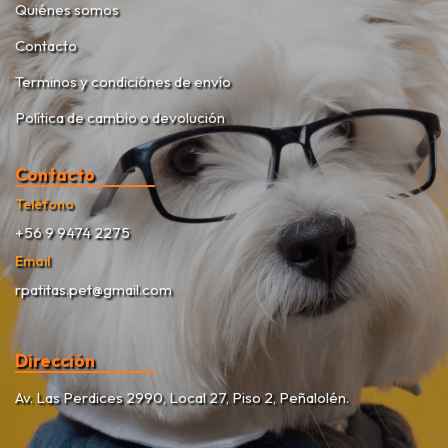
Quiénes somos
Contacto
Terminos y condiciónes de envío
Política de cambio o devolución
Contacto
Teléfono
+56 9 9474 2275
Email
rpatitas.pet@gmail.com
Dirección
Av. Las Perdices 2990, Local 27, Piso 2, Peñalolén.