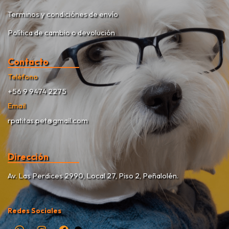
Terminos y condiciónes de envío
Política de cambio o devolución
Contacto
Teléfono
+56 9 9474 2275
Email
rpatitas.pet@gmail.com
Dirección
Av. Las Perdices 2990, Local 27, Piso 2, Peñalolén.
Redes Sociales