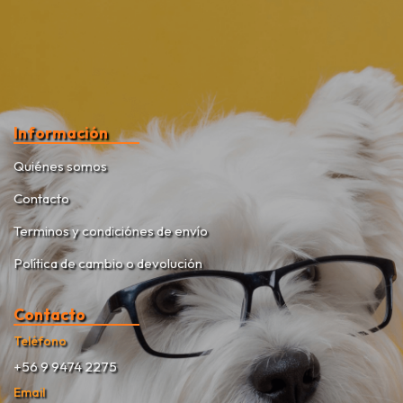
Información
Quiénes somos
Contacto
Terminos y condiciónes de envío
Política de cambio o devolución
Contacto
Teléfono
+56 9 9474 2275
Email