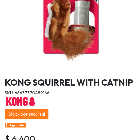
KONG SQUIRREL WITH CATNIP
SKU: 66637370489166
Stock por sucursal
Agotado.
$ 6.400