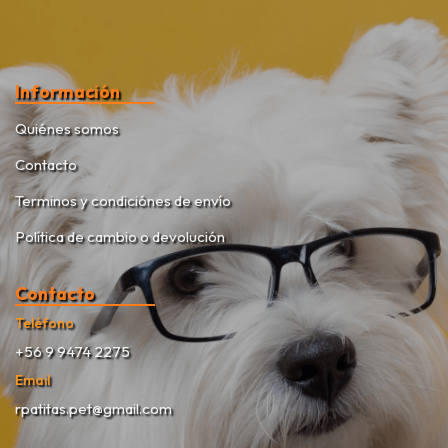
Información
Quiénes somos
Contacto
Terminos y condiciónes de envío
Política de cambio o devolución
Contacto
Teléfono
+56 9 9474 2275
Email
rpatitas.pet@gmail.com