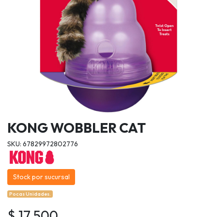
KONG WOBBLER CAT
SKU: 67829972802776
Stock por sucursal
Pocas Unidades.
$ 17.500