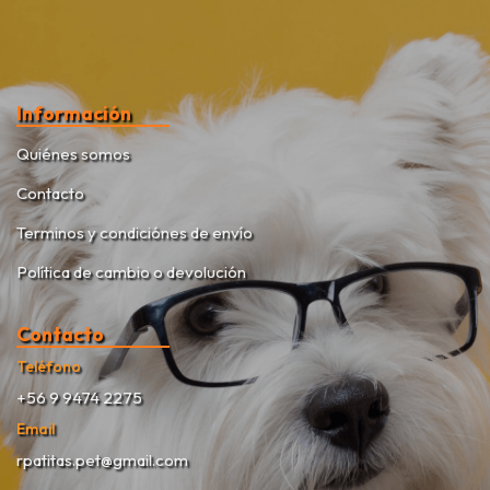
Información
Quiénes somos
Contacto
Terminos y condiciónes de envío
Política de cambio o devolución
Contacto
Teléfono
+56 9 9474 2275
Email
rpatitas.pet@gmail.com