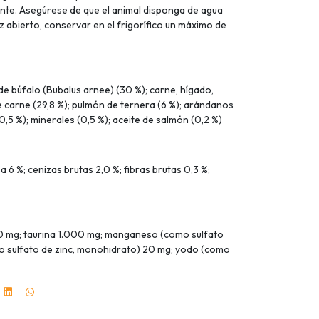
nte. Asegúrese de que el animal disponga de agua
abierto, conservar en el frigorífico un máximo de
de búfalo (Bubalus arnee) (30 %); carne, hígado,
e carne (29,8 %); pulmón de ternera (6 %); arándanos
0,5 %); minerales (0,5 %); aceite de salmón (0,2 %)
 6 %; cenizas brutas 2,0 %; fibras brutas 0,3 %;
50 mg; taurina 1.000 mg; manganeso (como sulfato
mo sulfato de zinc, monohidrato) 20 mg; yodo (como