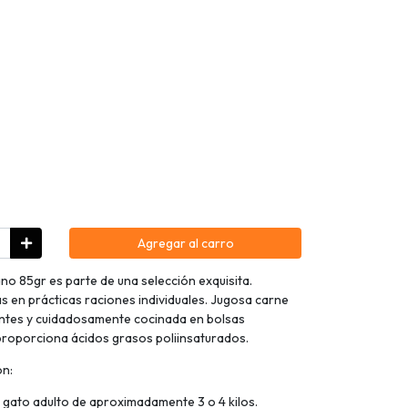
Agregar al carro
o 85gr es parte de una selección exquisita.
 en prácticas raciones individuales. Jugosa carne
ntes y cuidadosamente cocinada en bolsas
n proporciona ácidos grasos poliinsaturados.
ón:
n gato adulto de aproximadamente 3 o 4 kilos.