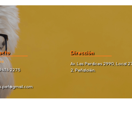
acto
Dirección
no
Av. Las Perdices 2990, Local 27
9474 2275
2, Peñalolén.
as.pet@gmail.com
Rekete Patitas Pet Shop © 2026
Creado por
Bsale