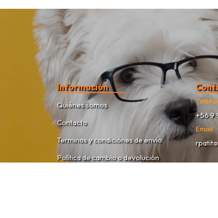
Información
Cont
Teléfo
Quiénes somos
+56 9 
Contacto
Email
Terminos y condiciónes de envío
rpatit
Política de cambio o devolución