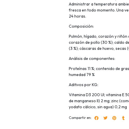
Administrar a temperatura ambie
fresca en todo momento. Una vez 
24 horas.
Composición:
Pulmón, hígado, corazón y riñón 
corazón de pollo (30 %); caldo d
(3 %); cáscaras de huevo, secas (
Análisis de componentes:
Proteínas 11 %; contenido de grasa
humedad 79 %
Aditivos por KG:
Vitamina D3 200 UI; vitamina E 
de manganeso II) 2 mg; zinc (co
yodato cálcico, sin agua) 0,2 mg
Compartir en: