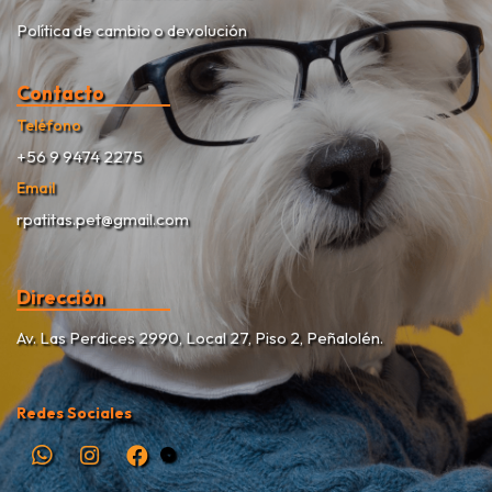
Política de cambio o devolución
Contacto
Teléfono
+56 9 9474 2275
Email
rpatitas.pet@gmail.com
Dirección
Av. Las Perdices 2990, Local 27, Piso 2, Peñalolén.
Redes Sociales