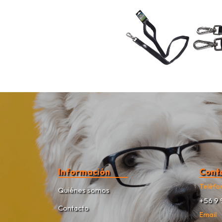
Información
Cont
Teléfo
Quiénes somos
+56 9 
Contacto
Email