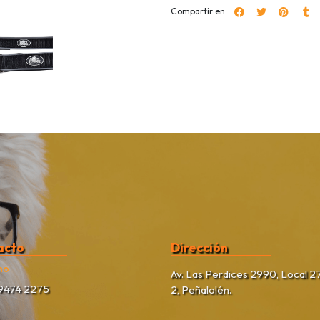
Compartir en:
acto
Dirección
no
Av. Las Perdices 2990, Local 27
9474 2275
2, Peñalolén.