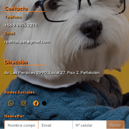
Contacto
Teléfono
+56 9 9474 2275
Email
rpatitas.pet@gmail.com
Dirección
Av. Las Perdices 2990, Local 27, Piso 2, Peñalolén.
Redes Sociales
Newletter
Enviar