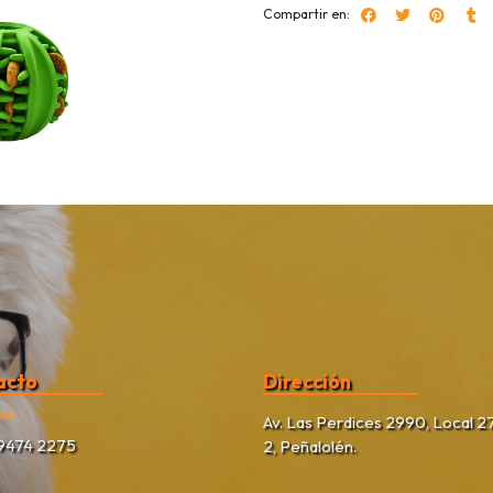
Compartir en:
acto
Dirección
no
Av. Las Perdices 2990, Local 27
9474 2275
2, Peñalolén.