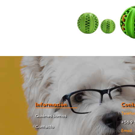
Información
Cont
Teléfo
Quiénes somos
+56 9 
Contacto
Email