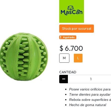
Stock por sucursal
Agotado.
$ 6.700
M
L
CANTIDAD
Posee varios orificios par
Tiene dientes para ayudar 
Rebota sobre superficies 
Hecho de goma natural