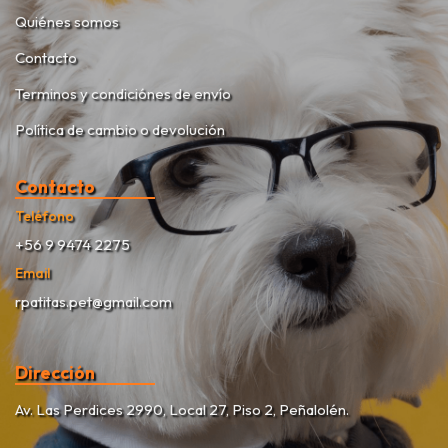
Quiénes somos
Contacto
Terminos y condiciónes de envío
Política de cambio o devolución
Contacto
Teléfono
+56 9 9474 2275
Email
rpatitas.pet@gmail.com
Dirección
Av. Las Perdices 2990, Local 27, Piso 2, Peñalolén.