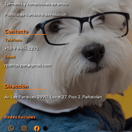
Terminos y condiciónes de envío
Política de cambio o devolución
Contacto
Teléfono
+56 9 9474 2275
Email
rpatitas.pet@gmail.com
Dirección
Av. Las Perdices 2990, Local 27, Piso 2, Peñalolén.
Redes Sociales