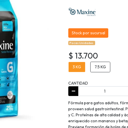
Stock por sucursal
Pocas Unidades.
$ 13.700
3 KG
7.5 KG
CANTIDAD
Fórmula para gatos adultos, fór
proveen salud gastrointestinal. P
y C. Proteínas de alta calidad y
enriquecido con mananos y betag
Previene formación de bolas de p