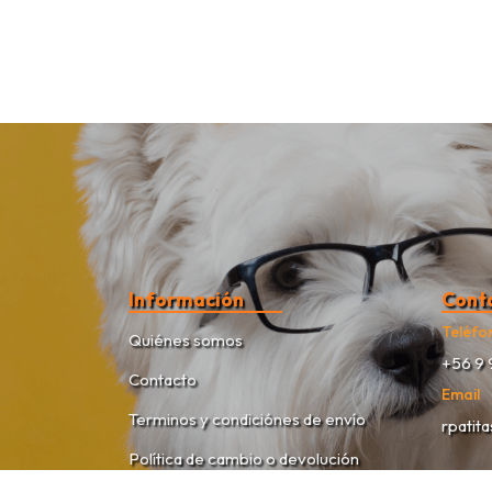
Información
Cont
Teléfo
Quiénes somos
+56 9 
Contacto
Email
Terminos y condiciónes de envío
rpatit
Política de cambio o devolución