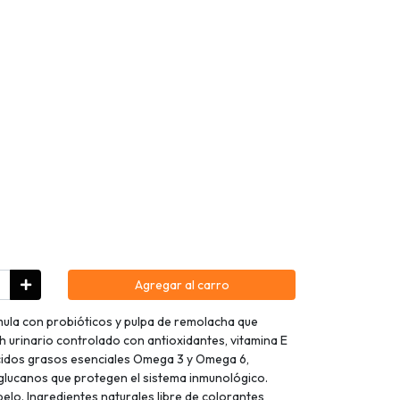
Agregar al carro
mula con probióticos y pulpa de remolacha que
h urinario controlado con antioxidantes, vitamina E
 ácidos grasos esenciales Omega 3 y Omega 6,
lucanos que protegen el sistema inmunológico.
elo. Ingredientes naturales libre de colorantes