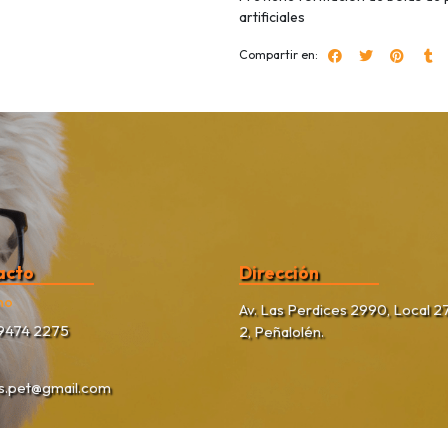
artificiales
Compartir en:
acto
Dirección
no
Av. Las Perdices 2990, Local 27
9474 2275
2, Peñalolén.
as.pet@gmail.com