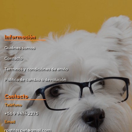
Información
Quiénes somos
Contacto
Terminos y condiciónes de envío
Política de cambio o devolución
Contacto
Teléfono
+56 9 9474 2275
Email
rpatitas.pet@gmail.com