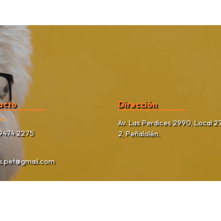
acto
Dirección
no
Av. Las Perdices 2990, Local 27
9474 2275
2, Peñalolén.
as.pet@gmail.com