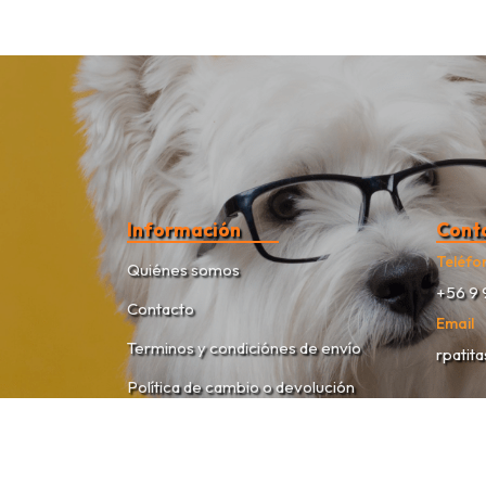
Información
Cont
Teléfo
Quiénes somos
+56 9 
Contacto
Email
Terminos y condiciónes de envío
rpatit
Política de cambio o devolución