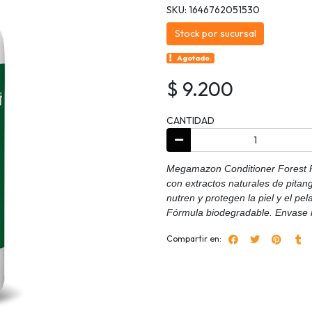
SKU: 1646762051530
Stock por sucursal
Agotado.
$ 9.200
CANTIDAD
Megamazon Conditioner Forest P
con extractos naturales de pitang
nutren y protegen la piel y el pe
Fórmula biodegradable. Envase r
Compartir en: