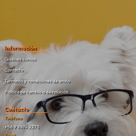
Información
Quiénes somos
Contacto
Terminos y condiciónes de envío
Política de cambio o devolución
Contacto
Teléfono
+56 9 9474 2275
Email