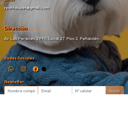
rpatitas.pet@gmail.com
Dirección
Av. Las Perdices 2990, Local 27, Piso 2, Peñalolén.
Redes Sociales
Newletter
Enviar
Rekete Patitas Pet Shop © 2026
Creado por
Bsale