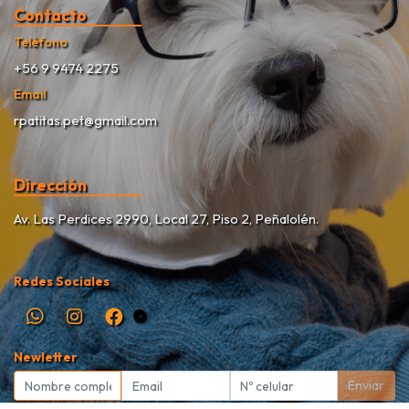
Contacto
Teléfono
+56 9 9474 2275
Email
rpatitas.pet@gmail.com
Dirección
Av. Las Perdices 2990, Local 27, Piso 2, Peñalolén.
Redes Sociales
Newletter
Enviar