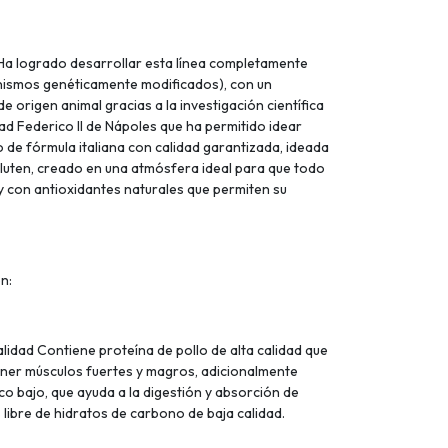
Ha logrado desarrollar esta línea completamente
anismos genéticamente modificados), con un
e origen animal gracias a la investigación científica
ad Federico II de Nápoles que ha permitido idear
 de fórmula italiana con calidad garantizada, ideada
luten, creado en una atmósfera ideal para que todo
 con antioxidantes naturales que permiten su
n:
alidad Contiene proteína de pollo de alta calidad que
ner músculos fuertes y magros, adicionalmente
co bajo, que ayuda a la digestión y absorción de
 libre de hidratos de carbono de baja calidad.