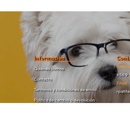
Información
Cont
Teléfo
Quiénes somos
+56 9 
Contacto
Email
Terminos y condiciónes de envío
rpatit
Política de cambio o devolución