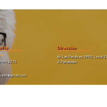
acto
Dirección
no
Av. Las Perdices 2990, Local 27
9474 2275
2, Peñalolén.
as.pet@gmail.com