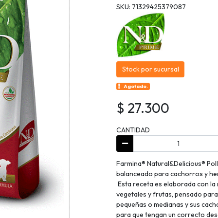
SKU: 71329425379087
Stock por sucursal
Agotado.
$ 27.300
CANTIDAD
Farmina® Natural&Delicious® Pol
balanceado para cachorros y hembr
Esta receta es elaborada con la 
vegetales y frutas, pensado par
pequeñas o medianas y sus cacho
para que tengan un correcto des