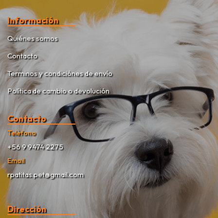
Información
Quiénes somos
Contacto
Terminos y condiciónes de envío
Política de cambio o devolución
Contacto
Teléfono
+56 9 9474 2275
Email
rpatitas.pet@gmail.com
Dirección