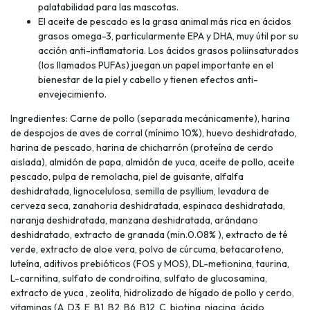
palatabilidad para las mascotas.
El aceite de pescado es la grasa animal más rica en ácidos
grasos omega-3, particularmente EPA y DHA, muy útil por su
acción anti-inflamatoria. Los ácidos grasos poliinsaturados
(los llamados PUFAs) juegan un papel importante en el
bienestar de la piel y cabello y tienen efectos anti-
envejecimiento.
Ingredientes: Carne de pollo (separada mecánicamente), harina
de despojos de aves de corral (mínimo 10%), huevo deshidratado,
harina de pescado, harina de chicharrón (proteína de cerdo
aislada), almidón de papa, almidón de yuca, aceite de pollo, aceite
pescado, pulpa de remolacha, piel de guisante, alfalfa
deshidratada, lignocelulosa, semilla de psyllium, levadura de
cerveza seca, zanahoria deshidratada, espinaca deshidratada,
naranja deshidratada, manzana deshidratada, arándano
deshidratado, extracto de granada (min.0.08% ), extracto de té
verde, extracto de aloe vera, polvo de cúrcuma, betacaroteno,
luteína, aditivos prebióticos (FOS y MOS), DL-metionina, taurina,
L-carnitina, sulfato de condroitina, sulfato de glucosamina,
extracto de yuca , zeolita, hidrolizado de hígado de pollo y cerdo,
vitaminas (A, D3, E, B1, B2, B6, B12, C, biotina, niacina, ácido