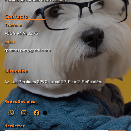
Contacto
Teléfono
+56 9 9474 2275
Email
rpatitas.pet@gmail.com
Dirección
Av. Las Perdices 2990, Local 27, Piso 2, Peñalolén.
Redes Sociales
Newletter